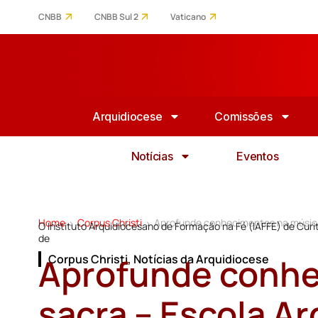
CNBB
CNBB Sul 2
Vaticano
Arquidiocese
Comissões
Notícias
Eventos
Home
Corpus Christi
Aprofunde conhecimentos na música 
>
>
O Instituto Arquidiocesano de Formação na Fé (IAFFE) de Cur
de
Aprofunde conhe
Corpus Christi
,
Notícias da Arquidiocese
sacra – Escola A