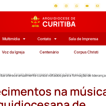
Multimídia
Contato
Sala de Imprensa
Voz da Igreja
Centenário
Corpus Christi
sacra – Escola Arquidiocesana de Música Sacra e Litúrgica
itiba oferece anualmente cursos voltados para a formação de liderança
cimentos na músic
rquidiocesana de