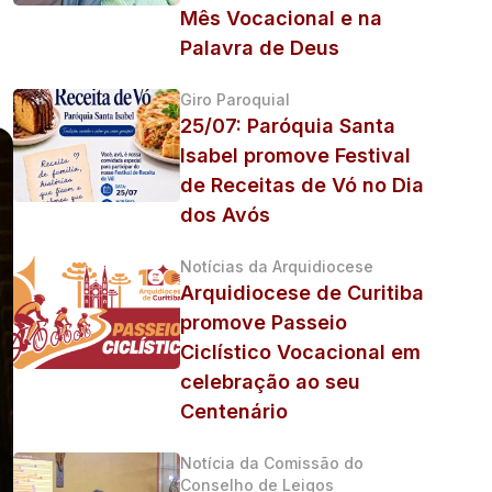
Mês Vocacional e na
Palavra de Deus
Giro Paroquial
25/07: Paróquia Santa
Isabel promove Festival
de Receitas de Vó no Dia
dos Avós
Notícias da Arquidiocese
Arquidiocese de Curitiba
promove Passeio
Ciclístico Vocacional em
celebração ao seu
Centenário
Notícia da Comissão do
Conselho de Leigos