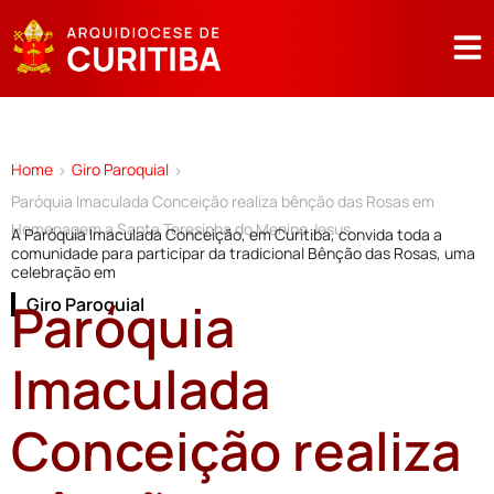
Home
Giro Paroquial
>
>
Paróquia Imaculada Conceição realiza bênção das Rosas em
Homenagem a Santa Teresinha do Menino Jesus
A Paróquia Imaculada Conceição, em Curitiba, convida toda a
comunidade para participar da tradicional Bênção das Rosas, uma
celebração em
Paróquia
Giro Paroquial
Imaculada
Conceição realiza