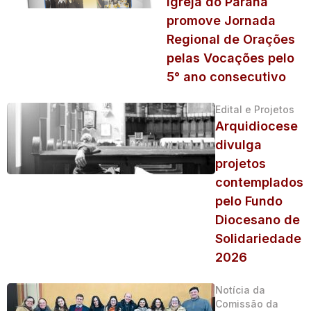
Igreja do Paraná
promove Jornada
Regional de Orações
pelas Vocações pelo
5° ano consecutivo
Edital e Projetos
Arquidiocese
divulga
projetos
contemplados
pelo Fundo
Diocesano de
Solidariedade
2026
Notícia da
Comissão da