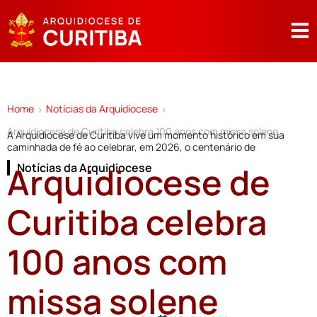
Home
Notícias da Arquidiocese
>
>
Arquidiocese de Curitiba celebra 100 anos com missa solene
A Arquidiocese de Curitiba vive um momento histórico em sua
caminhada de fé ao celebrar, em 2026, o centenário de
Arquidiocese de
Notícias da Arquidiocese
Curitiba celebra
100 anos com
missa solene