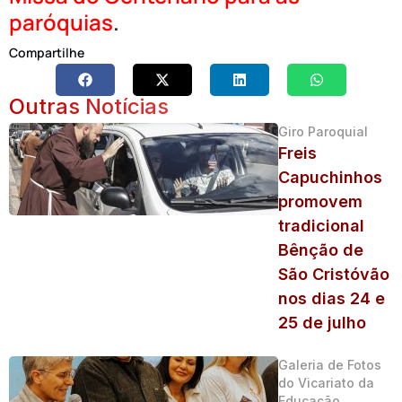
paróquias
.
Compartilhe
Outras Notícias
Giro Paroquial
Freis
Capuchinhos
promovem
tradicional
Bênção de
São Cristóvão
nos dias 24 e
25 de julho
Galeria de Fotos
do Vicariato da
Educação