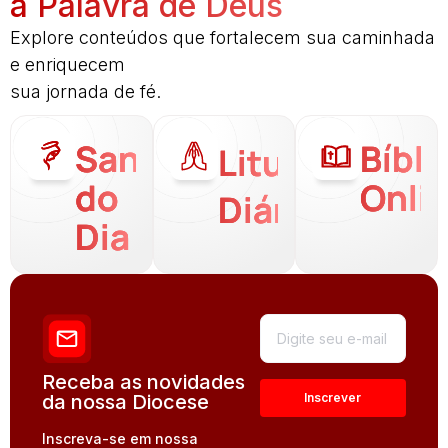
a Palavra de Deus
Explore conteúdos que fortalecem sua caminhada
e enriquecem
sua jornada de fé.
Santo
Bíbli
Liturgia
do
Onli
Diária
Dia
Receba as novidades
da nossa Diocese
Inscreva-se em nossa