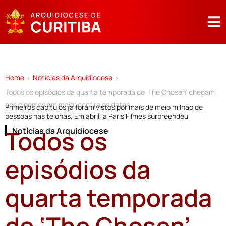
Home
Notícias da Arquidiocese
>
>
Todos os episódios da quarta temporada de ‘The Chosen’ chegam
aos cinemas em maio; confira as datas
Primeiros capítulos já foram vistos por mais de meio milhão de
pessoas nas telonas. Em abril, a Paris Filmes surpreendeu
Todos os
Notícias da Arquidiocese
episódios da
quarta temporada
de ‘The Chosen’