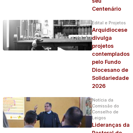
seu
Centenário
Edital e Projetos
Arquidiocese
divulga
projetos
contemplados
pelo Fundo
Diocesano de
Solidariedade
2026
Notícia da
Comissão do
Conselho de
Leigos
Lideranças da
Pastoral do