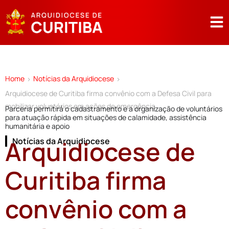
Home
Notícias da Arquidiocese
>
>
Arquidiocese de Curitiba firma convênio com a Defesa Civil para
mobilizar voluntários em ações de emergência
Parceria permitirá o cadastramento e a organização de voluntários
para atuação rápida em situações de calamidade, assistência
humanitária e apoio
Arquidiocese de
Notícias da Arquidiocese
Curitiba firma
convênio com a