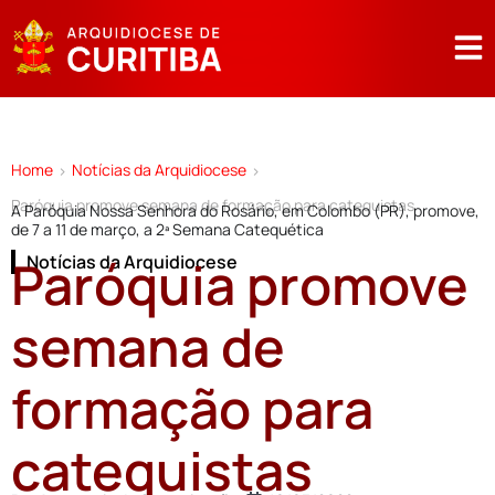
Home
Notícias da Arquidiocese
>
>
Paróquia promove semana de formação para catequistas
A Paróquia Nossa Senhora do Rosário, em Colombo (PR), promove,
de 7 a 11 de março, a 2ª Semana Catequética
Paróquia promove
Notícias da Arquidiocese
semana de
formação para
catequistas