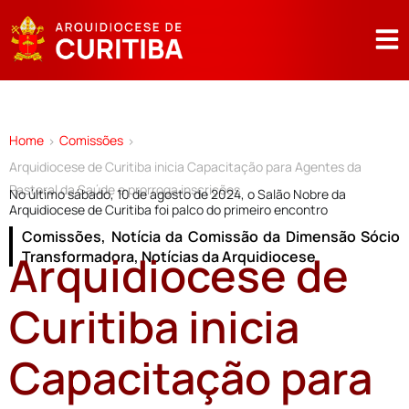
Home
Comissões
>
>
Arquidiocese de Curitiba inicia Capacitação para Agentes da
Pastoral da Saúde e prorroga inscrições
No último sábado, 10 de agosto de 2024, o Salão Nobre da
Arquidiocese de Curitiba foi palco do primeiro encontro
Comissões
,
Notícia da Comissão da Dimensão Sócio
Arquidiocese de
Transformadora
,
Notícias da Arquidiocese
Curitiba inicia
Capacitação para