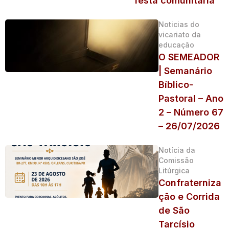
festa comunitária
Noticias do
vicariato da
educação
O SEMEADOR
| Semanário
Bíblico-
Pastoral – Ano
2 – Número 67
– 26/07/2026
Notícia da
Comissão
Litúrgica
Confraterniza
ção e Corrida
de São
Tarcísio