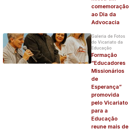
comemoração
ao Dia da
Advocacia
Galeria de Fotos
do Vicariato da
Educação
Formação
“Educadores
Missionários
de
Esperança”
promovida
pelo Vicariato
para a
Educação
reune mais de