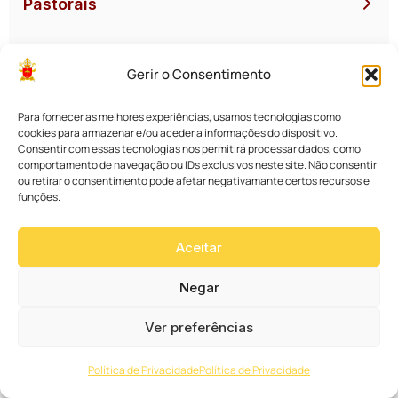
Pastorais
Comissões
Gerir o Consentimento
CNBB
Para fornecer as melhores experiências, usamos tecnologias como
cookies para armazenar e/ou aceder a informações do dispositivo.
Consentir com essas tecnologias nos permitirá processar dados, como
comportamento de navegação ou IDs exclusivos neste site. Não consentir
Vatican News
ou retirar o consentimento pode afetar negativamante certos recursos e
funções.
Giro Paroquial
Giro Paroquial
Aceitar
Movimento de Irmãos da Paróquia São Jorge
celebra 46 anos de oração ininterrupta do
Negar
Terço
Ver preferências
Giro Paroquial
Festa Junina da Paróquia Nossa Senhora da
Política de Privacidade
Política de Privacidade
Cabeça