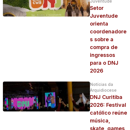
Juventude
Setor
Juventude
orienta
coordenadore
s sobre a
compra de
ingressos
para o DNJ
2026
Notícias da
Arquidiocese
DNJ Curitiba
2026: Festival
católico reúne
música,
skate, games