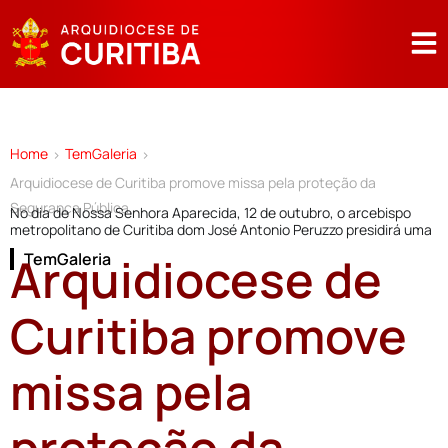
Home
TemGaleria
>
>
Arquidiocese de Curitiba promove missa pela proteção da
Segurança Pública
No dia de Nossa Senhora Aparecida, 12 de outubro, o arcebispo
metropolitano de Curitiba dom José Antonio Peruzzo presidirá uma
Arquidiocese de
TemGaleria
Curitiba promove
missa pela
proteção da