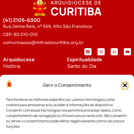
(41) 2105-6300
Rua Jaime Reis, nº 369, Alto São Francisco
CEP: 80.510-010
comunicacao@mitradecuritiba.org.br
Arquidiocese
Espiritualidade
História
Santo do Dia
Padroeira
Liturgia Diária
Gerir o Consentimento
Brasão
Bíblia Online
Para fornecer as melhores experiências, usamos tecnologias como
Notícias
Cúria Diocesana
cookies para armazenar e/ou aceder a informações do dispositivo.
Notícias da Arquidiocese
Consentir com essas tecnologias nos permitirá processar dados, como
Fundo Diocesano
comportamento de navegação ou IDs exclusivos neste site. Não consentir
Notícias Cáritas
ou retirar o consentimento pode afetar negativamante certos recursos e
funções.
Tribunal Eclesiástico