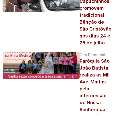
Capuchinhos
promovem
tradicional
Bênção de
São Cristóvão
nos dias 24 e
25 de julho
Giro Paroquial
Paróquia São
João Batista
realiza as Mil
Ave-Marias
pela
intercessão
de Nossa
Senhora da