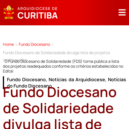
Home
Fundo Diocesano
>
>
Fundo Diocesano de Solidariedade divulga lista de projetos
readequados
O Fundo Diocesano de Solidariedade (FDS) torna pública a lista
dos projetos readequados conforme os critérios estabelecidos no
Edital
Fundo Diocesano
,
Notícias da Arquidiocese
,
Notícias
Fundo Diocesano
do Fundo Diocesano
de Solidariedade
divulga lista de