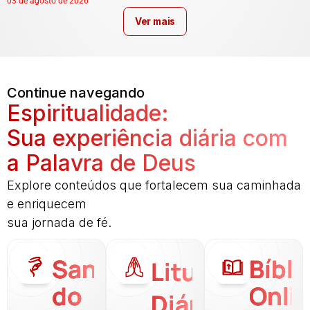
03 de agosto de 2026
Ver mais
Continue navegando
Espiritualidade:
Sua experiência diária com
a Palavra de Deus
Explore conteúdos que fortalecem sua caminhada
e enriquecem
sua jornada de fé.
Santo
Bíbli
Liturgia
do
Onli
Diária