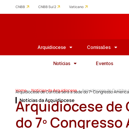
CNBB
CNBB Sul 2
Vaticano
Arquidiocese
Comissões
Notícias
Eventos
Home
Notícias da Arquidiocese
Arquidiocese de Curitiba
>
>
Arquidiocese de Curitiba será a sede do 7º Congresso Americ
Arquidiocese de 
Notícias da Arquidiocese
do 7º Congresso