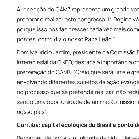
A recepção do CAM7 representa um grande voto 
preparar e realizar este congresso. Ir. Regina
porque isso nos faz crescer cada vez mais como 
pontes, como diz o nosso Papa Leão.”
Dom Maurício Jardim, presidente da Comissão E
Intereclesial da CNBB, destaca a importância d
preparação do CAM7. “Creio que será uma expe
envolvendo diferentes sujeitos da ação evange
no processo que se pretende realizar, não red
sendo uma oportunidade de animação missionár
nosso país”.
Curitiba: capital ecológica do Brasil e ponto 
Reconhecida por sua qualidade de vida, planej