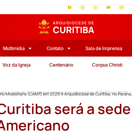
Multimídia
Contato
Sala de Imprensa
Voz da Igreja
Centenário
Corpus Christi
 será a sede do 7º Congresso Americano Missionário (CAM7) em 2029
ano Missionário (CAM7) em 2029 A Arquidiocese de Curitiba, no Paraná
Curitiba será a sede
 Americano