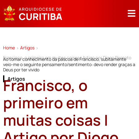
Home
Artigos
>
>
Francisco, o primeiro em muitas coisas | Artigo por Diogo Pessoto
Ao tomar conhecimento da páscoa de Francisco, subitamente
veio-me o seguinte pensamento/sentimento: devo render graças a
Deus por ter vivido
Francisco, o
Artigos
primeiro em
muitas coisas |
Artigo por Diogo