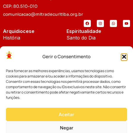
CEP: 80.510-010
comunicacao@mitradecuritiba.org.br
Arquidiocese
Espiritualidade
História
Santo do Dia
Padroeira
Liturgia Diária
Gerir o Consentimento
Brasão
Bíblia Online
Para fornecer as melhores experiências, usamos tecnologias como
Notícias
Cúria Diocesana
cookies para armazenar e/ou aceder a informações do dispositivo.
Notícias da Arquidiocese
Consentir com essas tecnologias nos permitirá processar dados, como
Fundo Diocesano
comportamento de navegação ou IDs exclusivos neste site. Não consentir
Notícias Cáritas
ou retirar o consentimento pode afetar negativamante certos recursos e
funções.
Tribunal Eclesiástico
Notícias da Comissão
Vicariatos da Educação
Aceitar
Palavra dos Bispos
Eventos
Negar