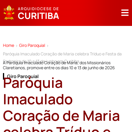
Home
Giro Paroquial
>
>
Paróquia Imaculado Coração de Maria celebra Tríduo e Festa da
Padroeira de 10 a 13 de junho em Curitiba
A Paróquia Imaculado Coração de Maria, dos Missionários
Claretianos, promove entre os dias 10 e 13 de junho de 2026
Paróquia
Giro Paroquial
Imaculado
Coração de Maria
celebra Tríduo e