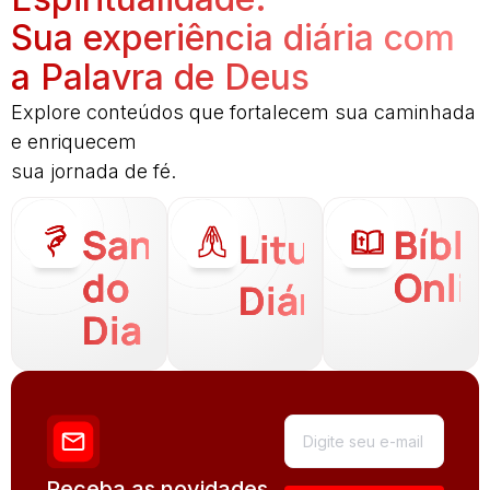
Sua experiência diária com
a Palavra de Deus
Explore conteúdos que fortalecem sua caminhada
e enriquecem
sua jornada de fé.
Santo
Bíbli
Liturgia
do
Onli
Diária
Dia
Receba as novidades