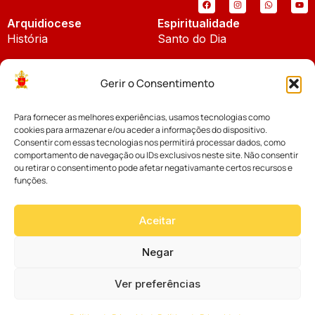
Arquidiocese
Espiritualidade
História
Santo do Dia
Padroeira
Liturgia Diária
Gerir o Consentimento
Brasão
Bíblia Online
Para fornecer as melhores experiências, usamos tecnologias como
Notícias
Cúria Diocesana
cookies para armazenar e/ou aceder a informações do dispositivo.
Notícias da Arquidiocese
Consentir com essas tecnologias nos permitirá processar dados, como
Fundo Diocesano
comportamento de navegação ou IDs exclusivos neste site. Não consentir
Notícias Cáritas
ou retirar o consentimento pode afetar negativamante certos recursos e
funções.
Tribunal Eclesiástico
Notícias da Comissão
Vicariatos da Educação
Aceitar
Palavra dos Bispos
Eventos
Negar
Ver preferências
Website desenvolvido com muito