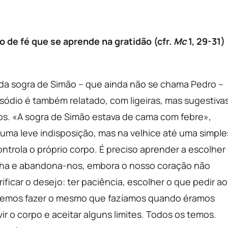
o de fé que se aprende na gratidão (cfr.
Mc
1, 29-31)
 da sogra de Simão – que ainda não se chama Pedro –
sódio é também relatado, com ligeiras, mas sugestiva
cos. «A sogra de Simão estava de cama com febre»,
uma leve indisposição, mas na velhice até uma simple
ontrola o próprio corpo. É preciso aprender a escolher
 falha e abandona-nos, embora o nosso coração não
ficar o desejo: ter paciência, escolher o que pedir ao
odemos fazer o mesmo que fazíamos quando éramos
r o corpo e aceitar alguns limites. Todos os temos.