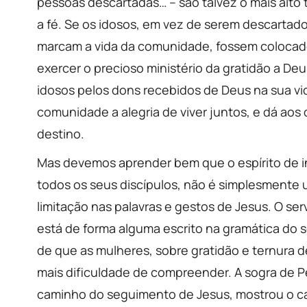
pessoas descartadas… – são talvez o mais alt
a fé. Se os idosos, em vez de serem descarta
marcam a vida da comunidade, fossem colocado
exercer o precioso ministério da gratidão a D
idosos pelos dons recebidos de Deus na sua vid
comunidade a alegria de viver juntos, e dá aos d
destino.
Mas devemos aprender bem que o espírito de in
todos os seus discípulos, não é simplesmente
limitação nas palavras e gestos de Jesus. O se
está de forma alguma escrito na gramática do se
de que as mulheres, sobre gratidão e ternura 
mais dificuldade de compreender. A sogra de P
caminho do seguimento de Jesus, mostrou o ca