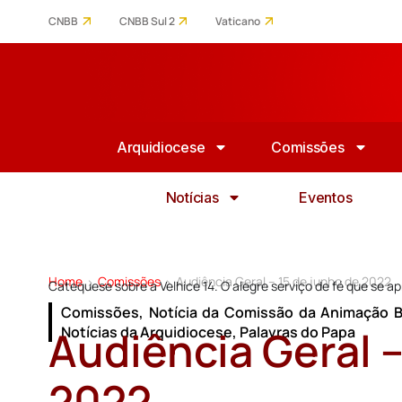
CNBB
CNBB Sul 2
Vaticano
Arquidiocese
Comissões
Notícias
Eventos
Home
Comissões
Audiência Geral – 15 de junho de 2022
>
>
Catequese sobre a Velhice 14. O alegre serviço de fé que se ap
Comissões
,
Notícia da Comissão da Animação B
Audiência Geral –
Notícias da Arquidiocese
,
Palavras do Papa
2022