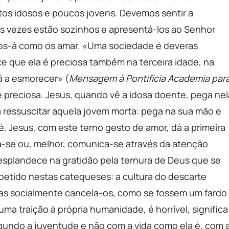
os idosos e poucos jovens. Devemos sentir a
tas vezes estão sozinhos e apresentá-los ao Senhor
nos-á como os amar. «Uma sociedade é deveras
 que ela é preciosa também na terceira idade, na
á a esmorecer» (
Mensagem à Pontifícia Academia par
re preciosa. Jesus, quando vê a idosa doente, pega nel
 ressuscitar aquela jovem morta: pega na sua mão e
é. Jesus, com este terno gesto de amor, dá a primeira
cia-se ou, melhor, comunica-se através da atenção
esplandece na gratidão pela ternura de Deus que se
epetido nestas catequeses: a cultura do descarte
 mas socialmente cancela-os, como se fossem um fardo
uma traição à própria humanidade, é horrível, significa
egundo a juventude e não com a vida como ela é, com 