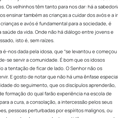
os. Os velhinhos têm tanto para nos dar: há a sabedori
os ensinar também as crianças a cuidar dos avós e a ir
, crianças e avós é fundamental para a sociedade, é
a saúde da vida. Onde não há diálogo entre jovens e
sado, isto é, sem raízes.
nda é-nos dada pela idosa, que “se levantou e começou
de-se servir a comunidade. É bom que os idosos
do a tentação de ficar de lado. O Senhor não os
servir. E gosto de notar que não há uma ênfase especia
alidade do seguimento, que os discípulos aprenderão,
e formação do qual farão experiência na escola de
ara a cura, a consolação, a intercessão pelos seus
ões, pessoas perturbadas por espíritos malignos, ou