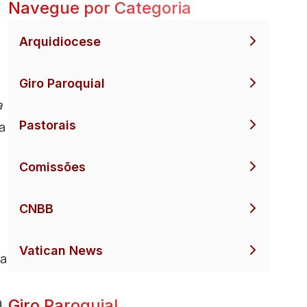
Navegue por Categoria
Arquidiocese
Giro Paroquial
a
Pastorais
a
Comissões
CNBB
Vatican News
 a
a
Giro Paroquial