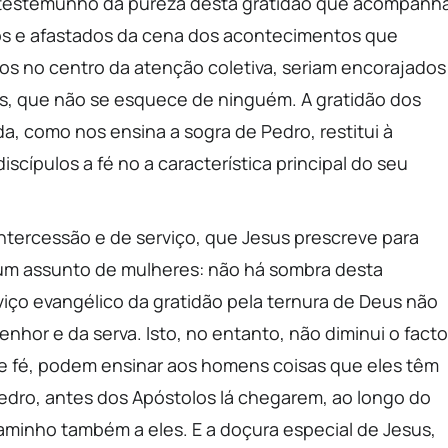
o testemunho da pureza desta gratidão que acompanh
dos e afastados da cena dos acontecimentos que
s no centro da atenção coletiva, seriam encorajados
eus, que não se esquece de ninguém. A gratidão dos
a, como nos ensina a sogra de Pedro, restitui à
iscípulos a fé no a característica principal do seu
tercessão e de serviço, que Jesus prescreve para
 um assunto de mulheres: não há sombra desta
rviço evangélico da gratidão pela ternura de Deus não
nhor e da serva. Isto, no entanto, não diminui o facto
de fé, podem ensinar aos homens coisas que eles têm
edro, antes dos Apóstolos lá chegarem, ao longo do
minho também a eles. E a doçura especial de Jesus,