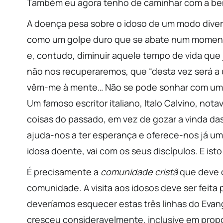
Também eu agora tenho de caminhar com a be
A doença pesa sobre o idoso de um modo diver
como um golpe duro que se abate num momento j
e, contudo, diminuir aquele tempo de vida que
não nos recuperaremos, que “desta vez será a ú
vêm-me à mente… Não se pode sonhar com uma 
Um famoso escritor italiano, Italo Calvino, no
coisas do passado, em vez de gozar a vinda da
ajuda-nos a ter esperança e oferece-nos já um
idosa doente, vai com os seus discípulos. E is
É precisamente a
comunidade cristã
que deve c
comunidade. A visita aos idosos deve ser feit
deveríamos esquecer estas três linhas do Eva
cresceu consideravelmente, inclusive em prop