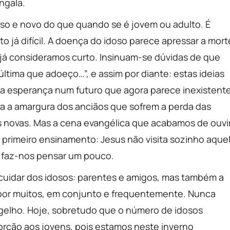
ngala.
so e novo do que quando se é jovem ou adulto. É
á difícil. A doença do idoso parece apressar a mort
 já consideramos curto. Insinuam-se dúvidas de que
ltima que adoeço…”, e assim por diante: estas ideias
esperança num futuro que agora parece inexistente
tava a amargura dos anciãos que sofrem a perda das
s novas. Mas a cena evangélica que acabamos de ouvi
 primeiro ensinamento: Jesus não visita sozinho aque
to faz-nos pensar um pouco.
uidar dos idosos: parentes e amigos, mas também a
a por muitos, em conjunto e frequentemente. Nunca
ngelho. Hoje, sobretudo que o número de idosos
orção aos jovens, pois estamos neste inverno