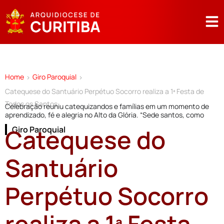
Home
Giro Paroquial
>
>
Catequese do Santuário Perpétuo Socorro realiza a 1ª Festa de
Todos os Santos
Celebração reuniu catequizandos e famílias em um momento de
aprendizado, fé e alegria no Alto da Glória. “Sede santos, como
Catequese do
Giro Paroquial
Santuário
Perpétuo Socorro
realiza a 1ª Festa