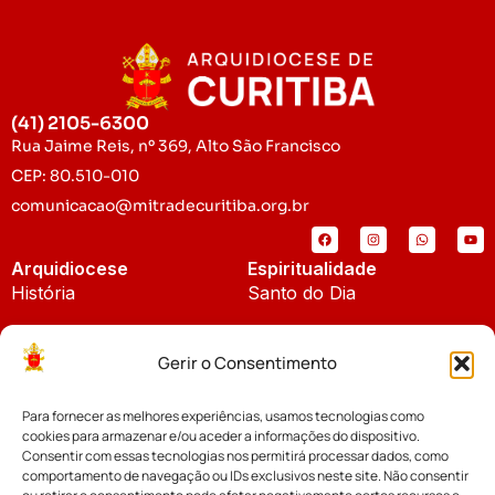
(41) 2105-6300
Rua Jaime Reis, nº 369, Alto São Francisco
CEP: 80.510-010
comunicacao@mitradecuritiba.org.br
Arquidiocese
Espiritualidade
História
Santo do Dia
Padroeira
Liturgia Diária
Gerir o Consentimento
Brasão
Bíblia Online
Para fornecer as melhores experiências, usamos tecnologias como
Notícias
Cúria Diocesana
cookies para armazenar e/ou aceder a informações do dispositivo.
Notícias da Arquidiocese
Consentir com essas tecnologias nos permitirá processar dados, como
Fundo Diocesano
comportamento de navegação ou IDs exclusivos neste site. Não consentir
Notícias Cáritas