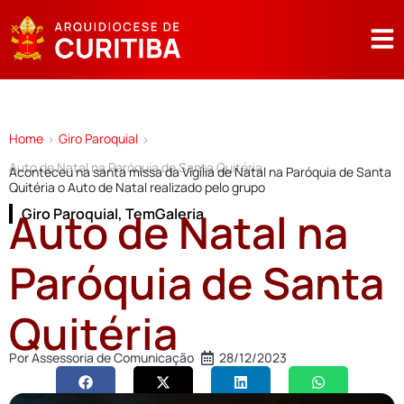
Home
Giro Paroquial
>
>
Auto de Natal na Paróquia de Santa Quitéria
Aconteceu na santa missa da Vigília de Natal na Paróquia de Santa
Quitéria o Auto de Natal realizado pelo grupo
Auto de Natal na
Giro Paroquial
,
TemGaleria
Paróquia de Santa
Quitéria
Por
Assessoria de Comunicação
28/12/2023