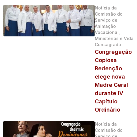
Notícia da
Comissão do
Serviço de
Animação
Vocacional,
Ministérios e Vida
Consagrada
Congregação
Copiosa
Redenção
elege nova
Madre Geral
durante IV
Capítulo
Ordinário
Notícia da
Comissão do
Serviço de