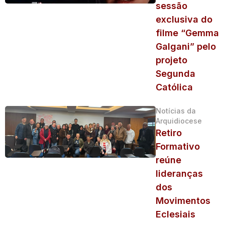
sessão
exclusiva do
filme “Gemma
Galgani” pelo
projeto
Segunda
Católica
Notícias da
Arquidiocese
Retiro
Formativo
reúne
lideranças
dos
Movimentos
Eclesiais