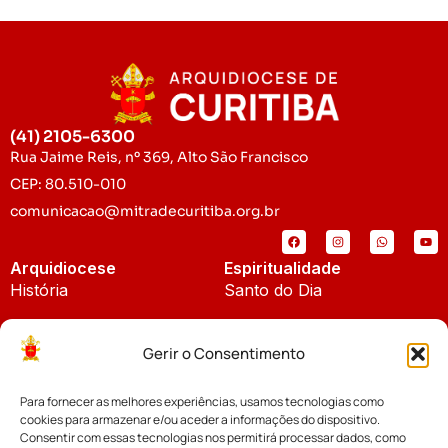
(41) 2105-6300
Rua Jaime Reis, nº 369, Alto São Francisco
CEP: 80.510-010
comunicacao@mitradecuritiba.org.br
Arquidiocese
Espiritualidade
História
Santo do Dia
Padroeira
Liturgia Diária
Gerir o Consentimento
Brasão
Bíblia Online
Para fornecer as melhores experiências, usamos tecnologias como
Notícias
Cúria Diocesana
cookies para armazenar e/ou aceder a informações do dispositivo.
Notícias da Arquidiocese
Consentir com essas tecnologias nos permitirá processar dados, como