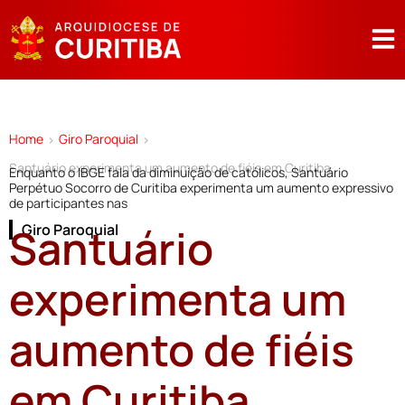
Home
Giro Paroquial
>
>
Santuário experimenta um aumento de fiéis em Curitiba
Enquanto o IBGE fala da diminuição de católicos, Santuário
Perpétuo Socorro de Curitiba experimenta um aumento expressivo
de participantes nas
Santuário
Giro Paroquial
experimenta um
aumento de fiéis
em Curitiba