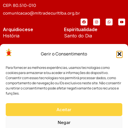
CEP: 80.510-010
comunicacao@mitradecuritiba.org.br
Arquidiocese
Espiritualidade
História
Santo do Dia
Padroeira
Liturgia Diária
Gerir o Consentimento
Brasão
Bíblia Online
Para fornecer as melhores experiências, usamos tecnologias como
Notícias
Cúria Diocesana
cookies para armazenar e/ou aceder a informações do dispositivo.
Notícias da Arquidiocese
Consentir com essas tecnologias nos permitirá processar dados, como
Fundo Diocesano
comportamento de navegação ou IDs exclusivos neste site. Não consentir
Notícias Cáritas
ou retirar o consentimento pode afetar negativamante certos recursos e
funções.
Tribunal Eclesiástico
Notícias da Comissão
Vicariatos da Educação
Aceitar
Palavra dos Bispos
Eventos
Negar