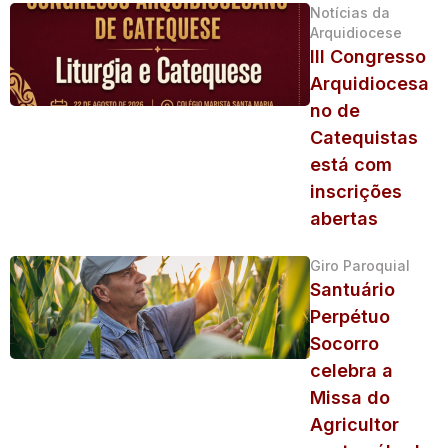
Notícias da
Arquidiocese
III Congresso
Arquidiocesa
no de
Catequistas
está com
inscrições
abertas
Giro Paroquial
Santuário
Perpétuo
Socorro
celebra a
Missa do
Agricultor