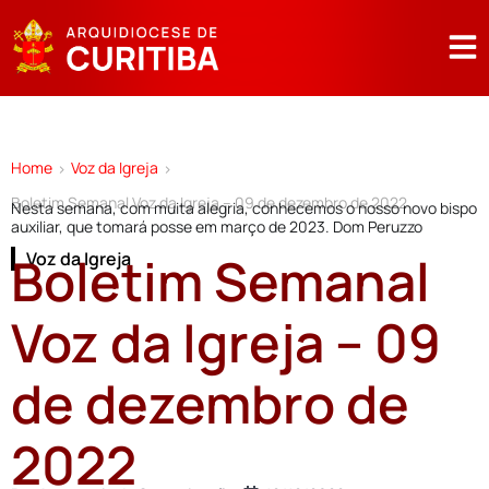
Home
Voz da Igreja
>
>
Boletim Semanal Voz da Igreja – 09 de dezembro de 2022
Nesta semana, com muita alegria, conhecemos o nosso novo bispo
auxiliar, que tomará posse em março de 2023. Dom Peruzzo
Boletim Semanal
Voz da Igreja
Voz da Igreja – 09
de dezembro de
2022