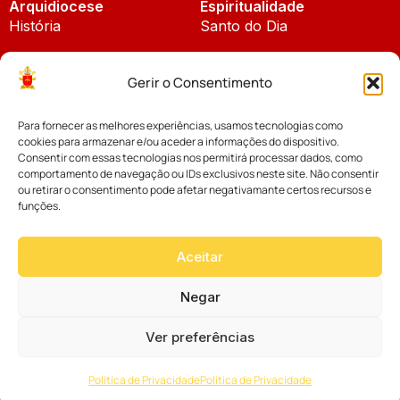
Arquidiocese
Espiritualidade
História
Santo do Dia
Padroeira
Liturgia Diária
Gerir o Consentimento
Brasão
Bíblia Online
Para fornecer as melhores experiências, usamos tecnologias como
Notícias
Cúria Diocesana
cookies para armazenar e/ou aceder a informações do dispositivo.
Notícias da Arquidiocese
Consentir com essas tecnologias nos permitirá processar dados, como
Fundo Diocesano
comportamento de navegação ou IDs exclusivos neste site. Não consentir
Notícias Cáritas
ou retirar o consentimento pode afetar negativamante certos recursos e
funções.
Tribunal Eclesiástico
Notícias da Comissão
Vicariatos da Educação
Aceitar
Palavra dos Bispos
Eventos
Negar
Ver preferências
Website desenvolvido com muito
por
Política de Privacidade
Política de Privacidade