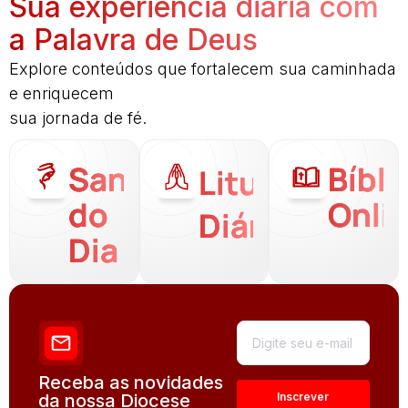
Sua experiência diária com
a Palavra de Deus
Explore conteúdos que fortalecem sua caminhada
e enriquecem
sua jornada de fé.
Santo
Bíbli
Liturgia
do
Onli
Diária
Dia
Receba as novidades
da nossa Diocese