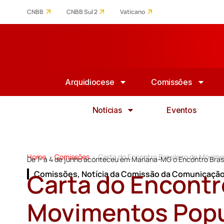
CNBB
CNBB Sul 2
Vaticano
Arquidiocese
Comissões
Notícias
Eventos
Home
Comissões
Carta do Encontro Brasileiro de Movim
>
>
De 1º a 4 de junho aconteceu em Mariana-MG o Encontro Bras
Carta do Encontro
Comissões
,
Notícia da Comissão da Comunicaçã
Movimentos Popu