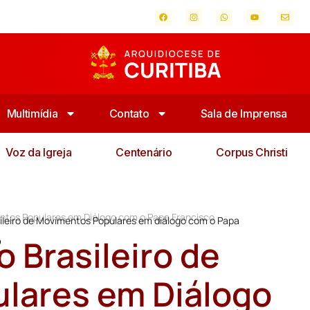
Multimídia
Contato
Sala de Imprensa
Voz da Igreja
Centenário
Corpus Christi
entos Populares em Diálogo com o Papa Francisco
ileiro de Movimentos Populares em diálogo com o Papa
 Brasileiro de
o
lares em Diálogo