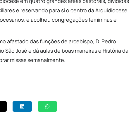
idiocese em quatro grandes áreas pastorais, divididas
liares e reservando para si o centro da Arquidiocese.
diocesanos, e acolheu congregações femininas e
o afastado das funções de arcebispo, D. Pedro
io São José e dá aulas de boas maneiras e História da
ebrar missas semanalmente.