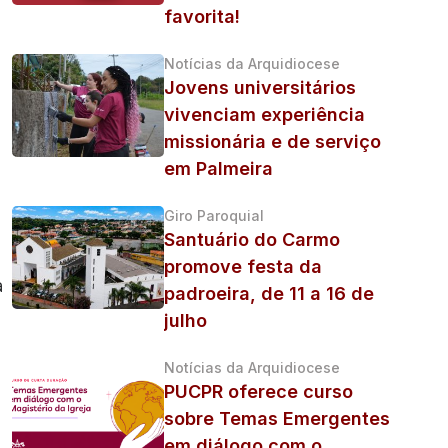
favorita!
Notícias da Arquidiocese
Jovens universitários
vivenciam experiência
missionária e de serviço
em Palmeira
Giro Paroquial
Santuário do Carmo
promove festa da
a
padroeira, de 11 a 16 de
julho
Notícias da Arquidiocese
PUCPR oferece curso
sobre Temas Emergentes
em diálogo com o