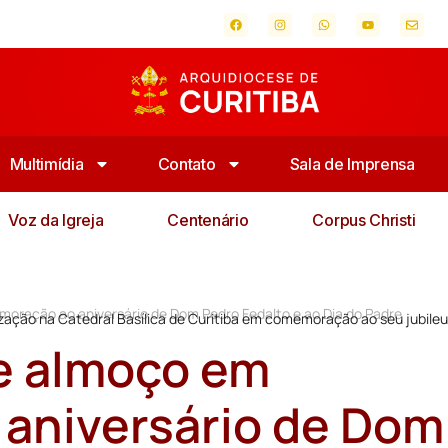
Multimídia
Contato
Sala de Imprensa
Voz da Igreja
Centenário
Corpus Christi
ração ao aniversário de Dom Pedro Fedalto e ao Dia do Padre
ização na Catedral Basílica de Curitiba em comemoração ao seu jubileu
e almoço em
aniversário de Dom