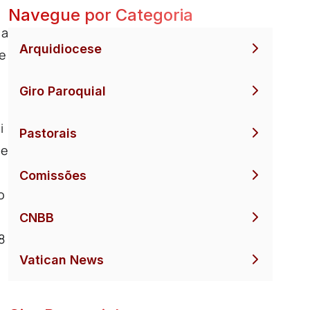
Navegue por Categoria
 a
Arquidiocese
te
Giro Paroquial
i
Pastorais
de
Comissões
o
CNBB
8
Vatican News