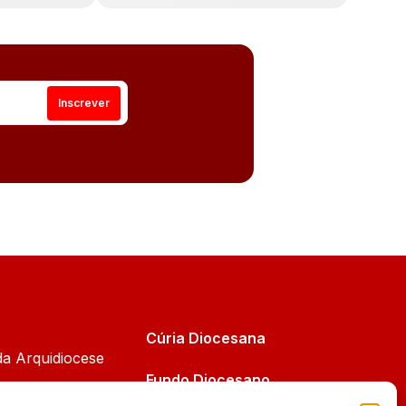
Cúria Diocesana
da Arquidiocese
Fundo Diocesano
Cáritas