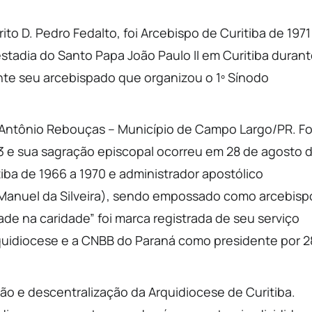
to D. Pedro Fedalto, foi Arcebispo de Curitiba de 1971
estadia do Santo Papa João Paulo II em Curitiba duran
urante seu arcebispado que organizou o 1º Sínodo
 Antônio Rebouças – Município de Campo Largo/PR. Fo
 e sua sagração episcopal ocorreu em 28 de agosto 
itiba de 1966 a 1970 e administrador apostólico
 Manuel da Silveira), sendo empossado como arcebisp
dade na caridade” foi marca registrada de seu serviço
quidiocese e a CNBB do Paraná como presidente por 2
ão e descentralização da Arquidiocese de Curitiba.