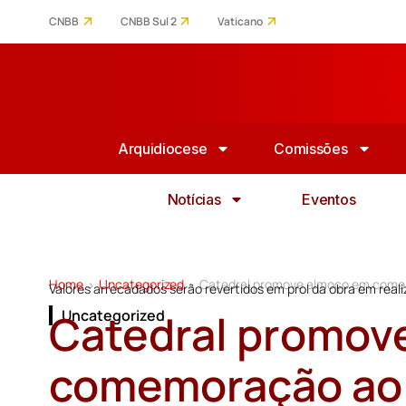
CNBB
CNBB Sul 2
Vaticano
Arquidiocese
Comissões
Notícias
Eventos
Home
Uncategorized
Catedral promove almoço em comemo
>
>
Valores arrecadados serão revertidos em prol da obra em real
Catedral promov
Uncategorized
comemoração ao 