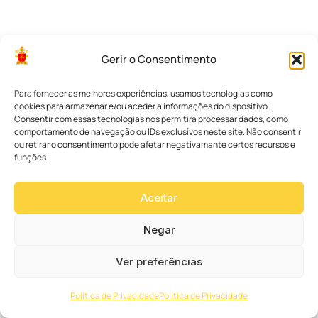
d
e
e
s
p
Gerir o Consentimento
i
r
i
Para fornecer as melhores experiências, usamos tecnologias como
t
cookies para armazenar e/ou aceder a informações do dispositivo.
u
Consentir com essas tecnologias nos permitirá processar dados, como
a
comportamento de navegação ou IDs exclusivos neste site. Não consentir
l
ou retirar o consentimento pode afetar negativamante certos recursos e
i
funções.
d
a
d
Aceitar
e
n
a
Negar
e
s
Ver preferências
t
r
a
Política de Privacidade
Política de Privacidade
d
a