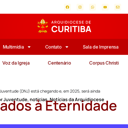
Multimídia
Contato
Sala de Imprensa
Voz da Igreja
Centenário
Corpus Christi
a Juventude (DNJ) está chegando e, em 2025, será ainda
ados à Eternidade
or Juventude
,
noticias
,
Notícias da Arquidiocese