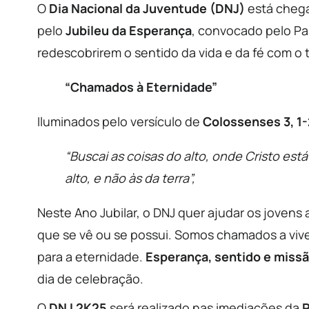
O
Dia Nacional da Juventude (DNJ)
está chega
pelo
Jubileu da Esperança
, convocado pelo Pa
redescobrirem o sentido da vida e da fé com o 
“Chamados à Eternidade”
Iluminados pelo versículo de
Colossenses 3, 1-
“Buscai as coisas do alto, onde Cristo está
alto, e não às da terra”,
Neste Ano Jubilar, o DNJ quer ajudar os jovens
que se vê ou se possui. Somos chamados a vive
para a eternidade.
Esperança, sentido e miss
dia de celebração.
O
DNJ 2K25
será realizado nas imediações da
P