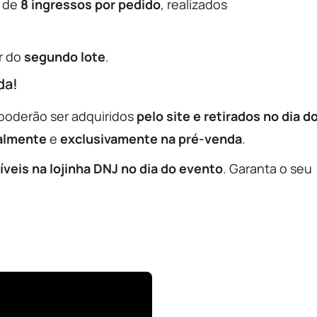
é de
8 ingressos por pedido
, realizados
.
ir do
segundo lote
.
da!
 poderão ser adquiridos
pelo site e retirados no dia d
ualmente
e
exclusivamente na pré-venda
.
veis na lojinha DNJ no dia do evento
. Garanta o seu