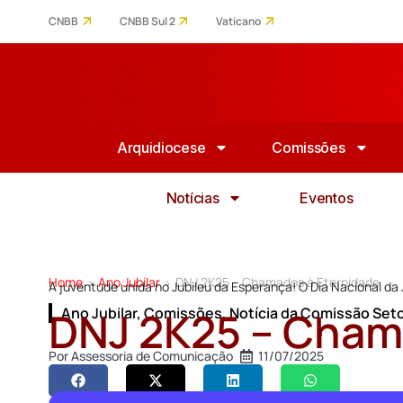
CNBB
CNBB Sul 2
Vaticano
Arquidiocese
Comissões
Notícias
Eventos
Home
Ano Jubilar
DNJ 2K25 – Chamados à Eternidade
>
>
A juventude unida no Jubileu da Esperança! O Dia Nacional d
DNJ 2K25 – Cham
Ano Jubilar
,
Comissões
,
Notícia da Comissão Set
Por
Assessoria de Comunicação
11/07/2025