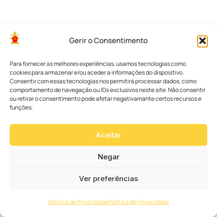
Gerir o Consentimento
r
Para fornecer as melhores experiências, usamos tecnologias como
cookies para armazenar e/ou aceder a informações do dispositivo.
Consentir com essas tecnologias nos permitirá processar dados, como
comportamento de navegação ou IDs exclusivos neste site. Não consentir
ou retirar o consentimento pode afetar negativamante certos recursos e
funções.
Aceitar
Negar
Ver preferências
C
Política de Privacidade
Política de Privacidade
o