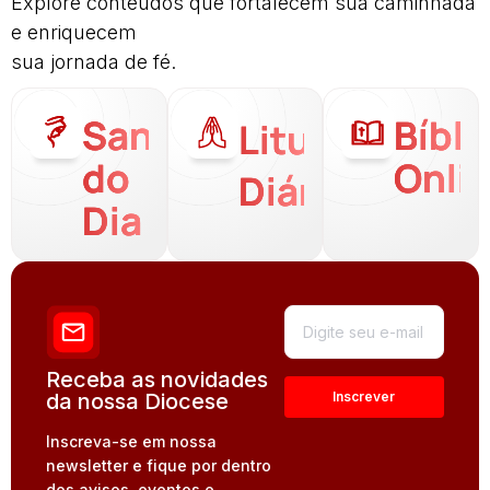
Explore conteúdos que fortalecem sua caminhada
e enriquecem
sua jornada de fé.
Santo
Bíbli
Liturgia
do
Onli
Diária
Dia
Receba as novidades
da nossa Diocese
Inscreva-se em nossa
newsletter e fique por dentro
dos avisos, eventos e