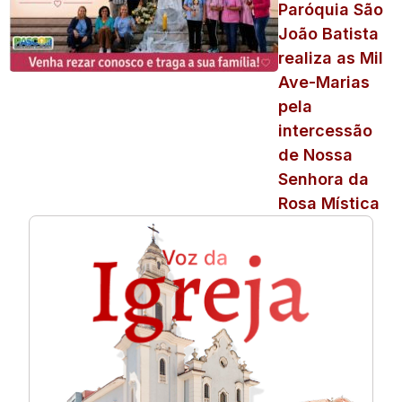
Paróquia São
João Batista
realiza as Mil
Ave-Marias
pela
intercessão
de Nossa
Senhora da
Rosa Mística