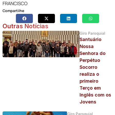
FRANCISCO
Compartilhe
Outras Notícias
Giro Paroquial
Santuário
Nossa
Senhora do
Perpétuo
Socorro
realiza o
primeiro
Terço em
Inglês com os
Jovens
Giro Paroquial