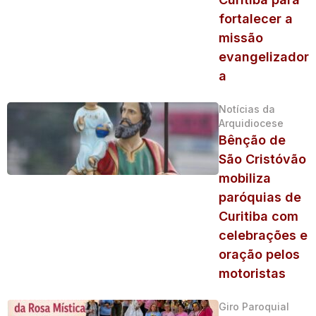
fortalecer a
missão
evangelizador
a
Notícias da
Arquidiocese
Bênção de
São Cristóvão
mobiliza
paróquias de
Curitiba com
celebrações e
oração pelos
motoristas
Giro Paroquial