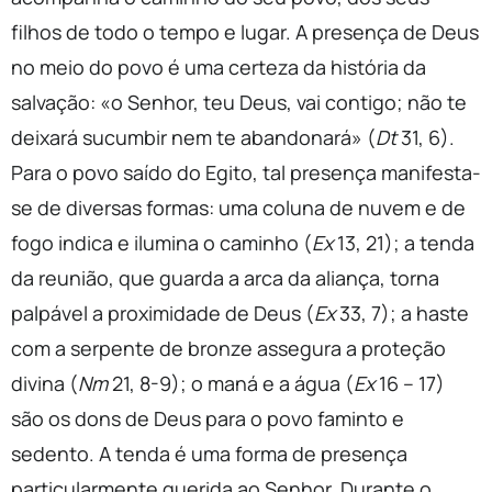
filhos de todo o tempo e lugar. A presença de Deus
no meio do povo é uma certeza da história da
salvação: «o Senhor, teu Deus, vai contigo; não te
deixará sucumbir nem te abandonará» (
Dt
31, 6).
Para o povo saído do Egito, tal presença manifesta-
se de diversas formas: uma coluna de nuvem e de
fogo indica e ilumina o caminho (
Ex
13, 21); a tenda
da reunião, que guarda a arca da aliança, torna
palpável a proximidade de Deus (
Ex
33, 7); a haste
com a serpente de bronze assegura a proteção
divina (
Nm
21, 8-9); o maná e a água (
Ex
16 – 17)
são os dons de Deus para o povo faminto e
sedento. A tenda é uma forma de presença
particularmente querida ao Senhor. Durante o