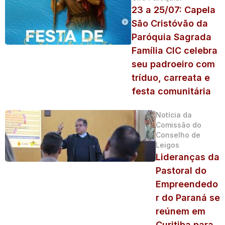
23 a 25/07: Capela
São Cristóvão da
Paróquia Sagrada
Família CIC celebra
seu padroeiro com
tríduo, carreata e
festa comunitária
Notícia da
Comissão do
Conselho de
Leigos
Lideranças da
Pastoral do
Empreendedo
r do Paraná se
reúnem em
Curitiba para