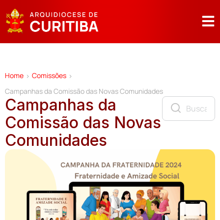
Home
Comissões
>
>
Campanhas da Comissão das Novas Comunidades
Campanhas da
Comissão das Novas
Comunidades
C
A
P
A
N
H
A