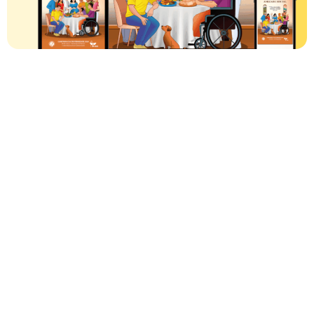
D
A
C
I
S
S
Ã
D
S
V
I
E
N
T
S
E
C