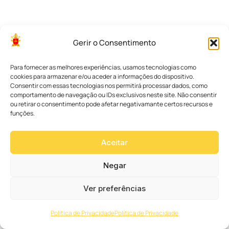
a
s
i
l
Gerir o Consentimento
(
C
N
Para fornecer as melhores experiências, usamos tecnologias como
B
cookies para armazenar e/ou aceder a informações do dispositivo.
B
Consentir com essas tecnologias nos permitirá processar dados, como
)
comportamento de navegação ou IDs exclusivos neste site. Não consentir
l
a
ou retirar o consentimento pode afetar negativamante certos recursos e
n
funções.
ç
o
u
Aceitar
n
e
s
Negar
t
a
Ver preferências
t
e
r
Política de Privacidade
Política de Privacidade
ç
a