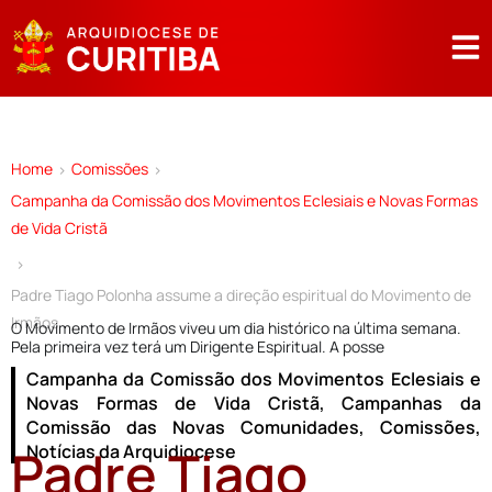
Home
Comissões
>
>
Campanha da Comissão dos Movimentos Eclesiais e Novas Formas
de Vida Cristã
>
Padre Tiago Polonha assume a direção espiritual do Movimento de
Irmãos
O Movimento de Irmãos viveu um dia histórico na última semana.
Pela primeira vez terá um Dirigente Espiritual. A posse
Campanha da Comissão dos Movimentos Eclesiais e
Novas Formas de Vida Cristã
,
Campanhas da
Comissão das Novas Comunidades
,
Comissões
,
Padre Tiago
Notícias da Arquidiocese