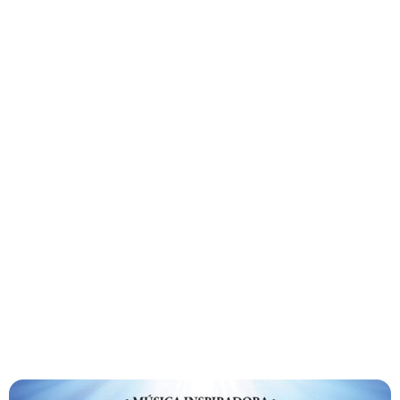
r
a
l
i
s
t
a
s
[
…
]
H
á
1
a
n
o
a
t
r
á
s
G