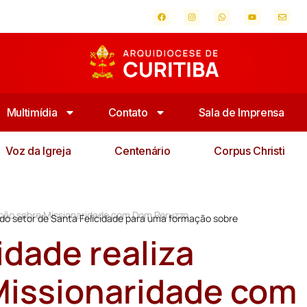
Multimídia
Contato
Sala de Imprensa
Voz da Igreja
Centenário
Corpus Christi
mação sobre Missionaridade com Dom Peruzzo
os do setor de Santa Felicidade para uma formação sobre
idade realiza
Missionaridade com