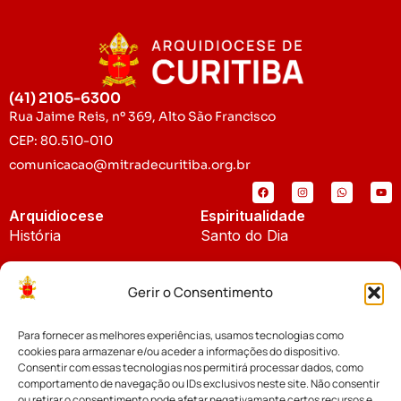
(41) 2105-6300
Rua Jaime Reis, nº 369, Alto São Francisco
CEP: 80.510-010
comunicacao@mitradecuritiba.org.br
Arquidiocese
Espiritualidade
História
Santo do Dia
Padroeira
Liturgia Diária
Gerir o Consentimento
Brasão
Bíblia Online
Para fornecer as melhores experiências, usamos tecnologias como
Notícias
Cúria Diocesana
cookies para armazenar e/ou aceder a informações do dispositivo.
Notícias da Arquidiocese
Consentir com essas tecnologias nos permitirá processar dados, como
Fundo Diocesano
comportamento de navegação ou IDs exclusivos neste site. Não consentir
Notícias Cáritas
ou retirar o consentimento pode afetar negativamante certos recursos e