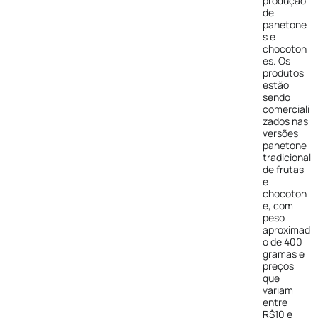
produção
de
panetone
s e
chocoton
es. Os
produtos
estão
sendo
comerciali
zados nas
versões
panetone
tradicional
de frutas
e
chocoton
e, com
peso
aproximad
o de 400
gramas e
preços
que
variam
entre
R$10 e