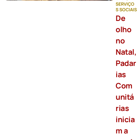
SERVIÇO
S SOCIAIS
De
olho
no
Natal,
Padar
ias
Com
unitá
rias
inicia
m a