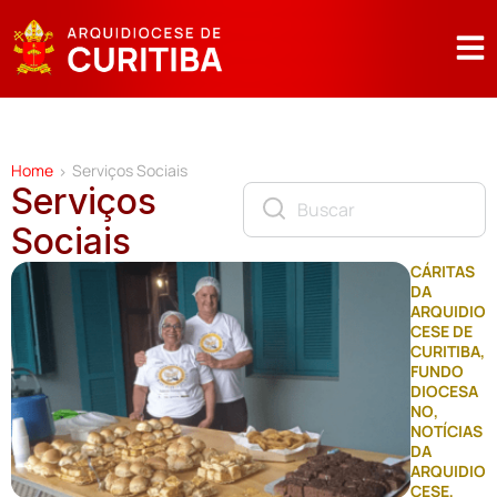
Home
Serviços Sociais
>
Serviços
Sociais
CÁRITAS
DA
ARQUIDIO
CESE DE
CURITIBA
,
FUNDO
DIOCESA
NO
,
NOTÍCIAS
DA
ARQUIDIO
CESE
,