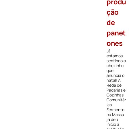
produ
ção
de
panet
ones
Já
estamos
sentindo o
cheirinho
que
anuncia o
natal! A
Rede de
Padarias e
Cozinhas
Comunitár
ias
Fermento
na Massa
já deu
início à