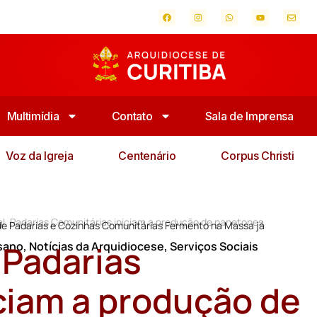
Multimídia
Contato
Sala de Imprensa
Voz da Igreja
Centenário
Corpus Christi
al, Padarias Comunitárias iniciam a produção de panetones
 de Padarias e Cozinhas Comunitárias Fermento na Massa já
 Padarias
sano
,
Notícias da Arquidiocese
,
Serviços Sociais
ciam a produção de