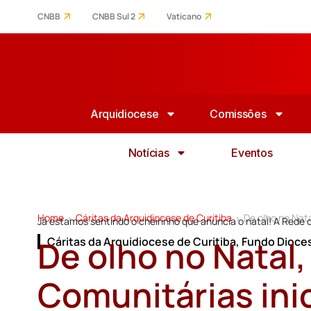
CNBB
CNBB Sul 2
Vaticano
Arquidiocese
Comissões
Notícias
Eventos
Home
Cáritas da Arquidiocese de Curitiba
De olho no Nat
>
>
Já estamos sentindo o cheirinho que anuncia o natal! A Rede
De olho no Natal,
Cáritas da Arquidiocese de Curitiba
,
Fundo Dioce
Comunitárias ini