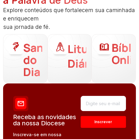
a Palavra de Deus
Explore conteúdos que fortalecem sua caminhada
e enriquecem
sua jornada de fé.
Santo
Bíbli
Liturgia
do
Onli
Diária
Dia
Receba as novidades
da nossa Diocese
Inscreva-se em nossa