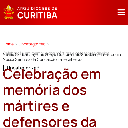
Home
Uncategorized
>
>
Celebração em memória dos mártires e defensores da vida
No dia 23 de março, às 20h, a Comunidade São José, da Paróquia
Nossa Senhora da Conceição irá receber as
Celebração em
Uncategorized
memória dos
mártires e
defensores da