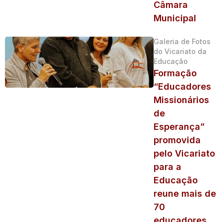
Câmara
Municipal
Galeria de Fotos
do Vicariato da
Educação
Formação
“Educadores
Missionários
de
Esperança”
promovida
pelo Vicariato
para a
Educação
reune mais de
70
educadores