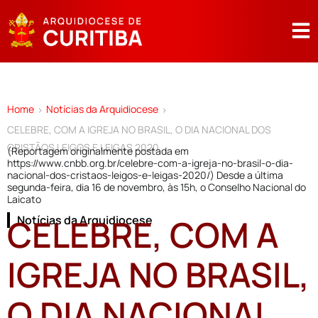
Home
Notícias da Arquidiocese
>
>
CELEBRE, COM A IGREJA NO BRASIL, O DIA NACIONAL DOS
CRISTÃOS LEIGOS E LEIGAS 2020
(Reportagem originalmente postada em
https://www.cnbb.org.br/celebre-com-a-igreja-no-brasil-o-dia-
nacional-dos-cristaos-leigos-e-leigas-2020/) Desde a última
segunda-feira, dia 16 de novembro, às 15h, o Conselho Nacional do
Laicato
CELEBRE, COM A
Notícias da Arquidiocese
IGREJA NO BRASIL,
O DIA NACIONAL