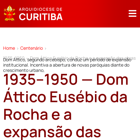
Home
Centenário
>
>
1935–1950 — Dom Áttico Eusébio da Rocha e a expansão das obras
Dom Áttico, segundo arcebispo, conduz um período de expansão
institucional. Incentiva a abertura de novas paróquias diante do
crescimento urbano,
1935–1950 — Dom
Áttico Eusébio da
Rocha e a
expansão das