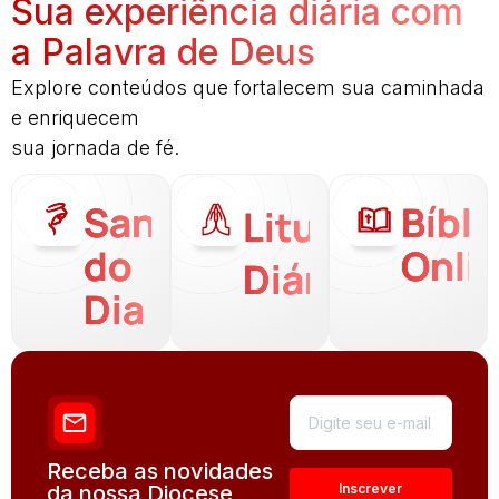
Sua experiência diária com
a Palavra de Deus
Explore conteúdos que fortalecem sua caminhada
e enriquecem
sua jornada de fé.
Santo
Bíbli
Liturgia
do
Onli
Diária
Dia
Receba as novidades
da nossa Diocese