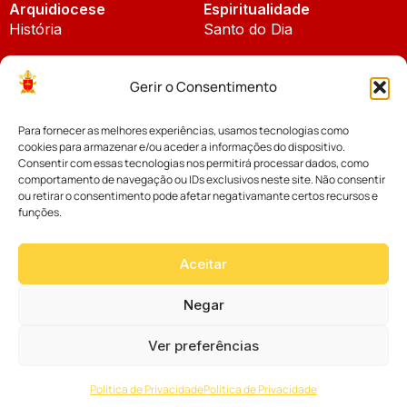
Arquidiocese
Espiritualidade
História
Santo do Dia
Padroeira
Liturgia Diária
Gerir o Consentimento
Brasão
Bíblia Online
Para fornecer as melhores experiências, usamos tecnologias como
Notícias
Cúria Diocesana
cookies para armazenar e/ou aceder a informações do dispositivo.
Notícias da Arquidiocese
Consentir com essas tecnologias nos permitirá processar dados, como
Fundo Diocesano
comportamento de navegação ou IDs exclusivos neste site. Não consentir
Notícias Cáritas
ou retirar o consentimento pode afetar negativamante certos recursos e
funções.
Tribunal Eclesiástico
Notícias da Comissão
Vicariatos da Educação
Aceitar
Palavra dos Bispos
Eventos
Negar
Ver preferências
Website desenvolvido com muito
Política de Privacidade
Política de Privacidade
por