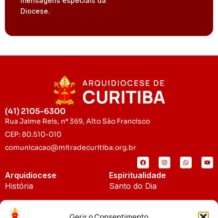
mensagens especiais da
Diocese.
(41) 2105-6300
Rua Jaime Reis, nº 369, Alto São Francisco
CEP: 80.510-010
comunicacao@mitradecuritiba.org.br
Arquidiocese
Espiritualidade
História
Santo do Dia
Padroeira
Liturgia Diária
Gerir o Consentimento