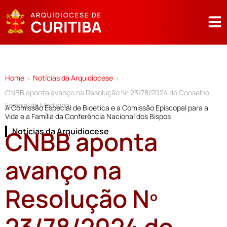
Home
Notícias da Arquidiocese
>
>
CNBB aponta avanço na Resolução Nº 23/78/2024 do Conselho
Federal de Medicina
A Comissão Especial de Bioética e a Comissão Episcopal para a
Vida e a Família da Conferência Nacional dos Bispos
CNBB aponta
Notícias da Arquidiocese
avanço na
Resolução Nº
23/78/2024 do