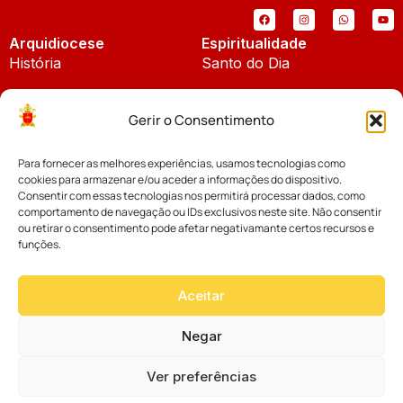
Arquidiocese
Espiritualidade
História
Santo do Dia
Padroeira
Liturgia Diária
Gerir o Consentimento
Brasão
Bíblia Online
Para fornecer as melhores experiências, usamos tecnologias como
Notícias
Cúria Diocesana
cookies para armazenar e/ou aceder a informações do dispositivo.
Notícias da Arquidiocese
Consentir com essas tecnologias nos permitirá processar dados, como
Fundo Diocesano
comportamento de navegação ou IDs exclusivos neste site. Não consentir
Notícias Cáritas
ou retirar o consentimento pode afetar negativamante certos recursos e
funções.
Tribunal Eclesiástico
Notícias da Comissão
Vicariatos da Educação
Aceitar
Palavra dos Bispos
Eventos
Negar
Ver preferências
Website desenvolvido com muito