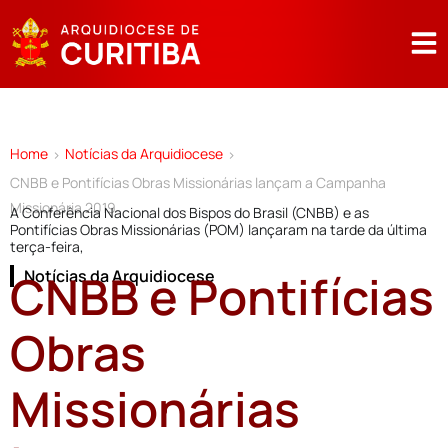
Home
Notícias da Arquidiocese
>
>
CNBB e Pontifícias Obras Missionárias lançam a Campanha
Missionária 2019
A Conferência Nacional dos Bispos do Brasil (CNBB) e as
Pontifícias Obras Missionárias (POM) lançaram na tarde da última
terça-feira,
CNBB e Pontifícias
Notícias da Arquidiocese
Obras
Missionárias