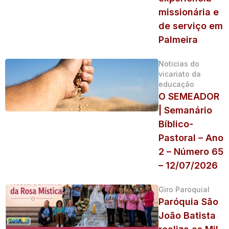
missionária e
de serviço em
Palmeira
Noticias do
vicariato da
educação
O SEMEADOR
| Semanário
Bíblico-
Pastoral – Ano
2 – Número 65
– 12/07/2026
Giro Paroquial
Paróquia São
João Batista