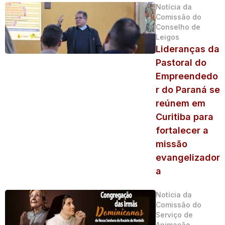
Notícia da
Comissão do
Conselho de
Leigos
Lideranças da
Pastoral do
Empreendedo
r do Paraná se
reúnem em
Curitiba para
fortalecer a
missão
evangelizador
a
Notícia da
Comissão do
Serviço de
Animação