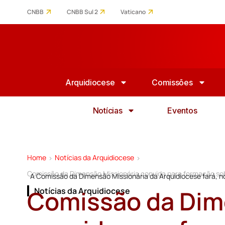
CNBB
CNBB Sul 2
Vaticano
Arquidiocese
Comissões
Notícias
Eventos
Home
Notícias da Arquidiocese
>
>
Comissão da Dimensão Missionária convida para formação s
A Comissão da Dimensão Missionária da Arquidiocese fará, no
Comissão da Dim
Notícias da Arquidiocese