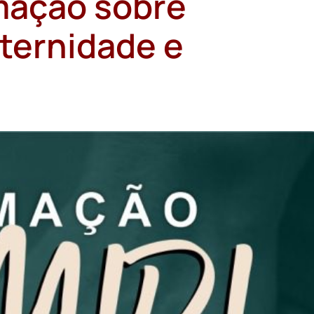
mação sobre
ternidade e
l