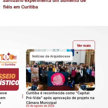
Santuário experimenta um aumento de
fiéis em Curitiba
Ver mais
Notícias da Arquidiocese
move
Curitiba é reconhecida como “Capital
l em
Pró-Vida” após aprovação de projeto na
o
Câmara Municipal
03 de agosto de 2026