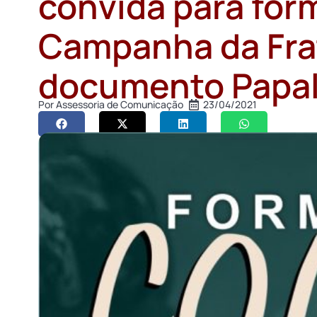
convida para for
Campanha da Fra
documento Papa
Por
Assessoria de Comunicação
23/04/2021