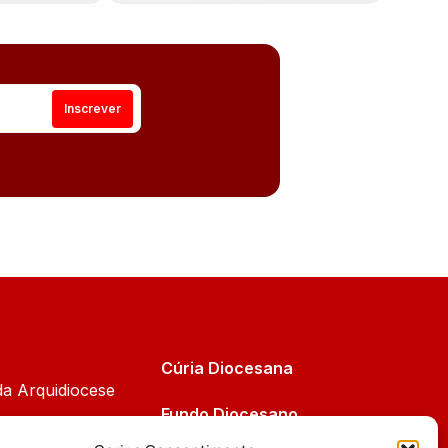
Cúria Diocesana
da Arquidiocese
Fundo Diocesano
Cáritas