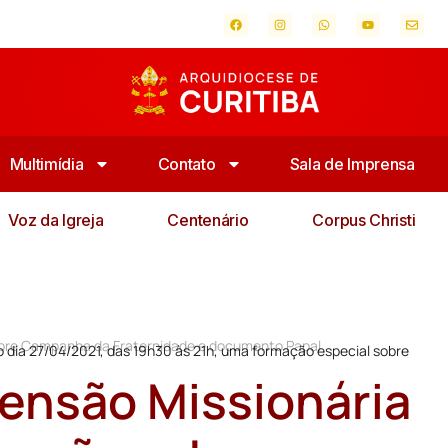
Multimídia
Contato
Sala de Imprensa
Voz da Igreja
Centenário
Corpus Christi
obre Campanha da Fraternidade e documento Papal
 dia 27/04/2021, das 19h30 às 21h, uma formação especial sobre
ensão Missionária