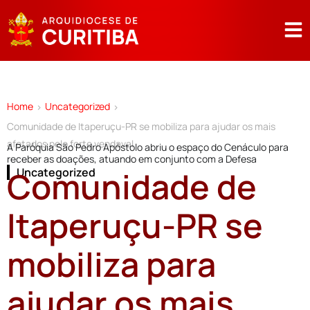
Home
Uncategorized
>
>
Comunidade de Itaperuçu-PR se mobiliza para ajudar os mais
afetados pelo forte vendaval
A Paróquia São Pedro Apóstolo abriu o espaço do Cenáculo para
receber as doações, atuando em conjunto com a Defesa
Comunidade de
Uncategorized
Itaperuçu-PR se
mobiliza para
ajudar os mais