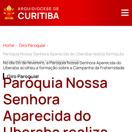
Home
Giro Paroquial
>
>
Paróquia Nossa Senhora Aparecida do Uberaba realiza formação
sobre a Campanha da Fraternidade 2026
No dia 06 de fevereiro, a Paróquia Nossa Senhora Aparecida do
Uberaba acolheu a formação sobre a Campanha da Fraternidade
Paróquia Nossa
Giro Paroquial
Senhora
Aparecida do
Uberaba realiza