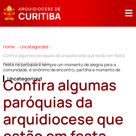
Home
Uncategorized
>
>
Confira algumas paróquias da arquidiocese que estão em festa
neste mês de setembro
Festa na paróquia é sempre um momento de alegria para a
comunidade; é sinônimo de encontro, partilha e momento de
Confira algumas
Uncategorized
paróquias da
arquidiocese que
estão em festa