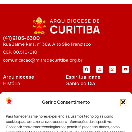
(41) 2105-6300
Rua Jaime Reis, nº 369, Alto São Francisco
CEP: 80.510-010
comunicacao@mitradecuritiba.org.br
Arquidiocese
Espiritualidade
História
Santo do Dia
Padroeira
Liturgia Diária
Gerir o Consentimento
Brasão
Bíblia Online
Para fornecer as melhores experiências, usamos tecnologias como
Notícias
Cúria Diocesana
cookies para armazenar e/ou aceder a informações do dispositivo.
Notícias da Arquidiocese
Consentir com essas tecnologias nos permitirá processar dados, como
Fundo Diocesano