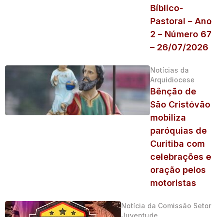
Bíblico-
Pastoral – Ano
2 – Número 67
– 26/07/2026
Notícias da
Arquidiocese
Bênção de
São Cristóvão
mobiliza
paróquias de
Curitiba com
celebrações e
oração pelos
motoristas
Notícia da Comissão Setor
Juventude