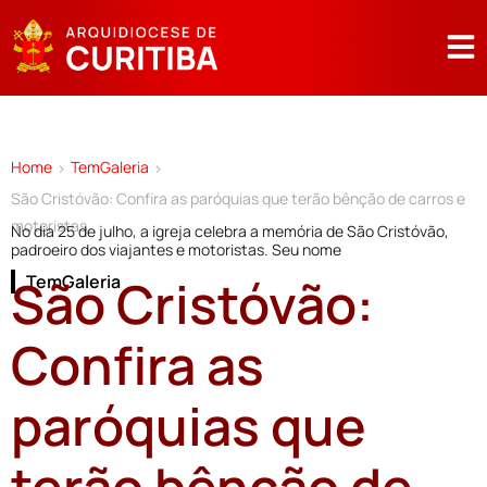
Home
TemGaleria
>
>
São Cristóvão: Confira as paróquias que terão bênção de carros e
motoristas
No dia 25 de julho, a igreja celebra a memória de São Cristóvão,
padroeiro dos viajantes e motoristas. Seu nome
São Cristóvão:
TemGaleria
Confira as
paróquias que
terão bênção de