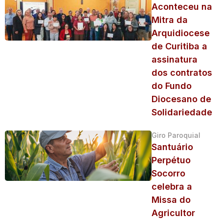
Aconteceu na
Mitra da
Arquidiocese
de Curitiba a
assinatura
dos contratos
do Fundo
Diocesano de
Solidariedade
Giro Paroquial
Santuário
Perpétuo
Socorro
celebra a
Missa do
Agricultor