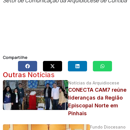
Setor de Comunicação da Arquidiocese de Curitiba
Compartilhe
Outras Notícias
Notícias da Arquidiocese
CONECTA CAM7 reúne
lideranças da Região
Episcopal Norte em
Pinhais
Fundo Diocesano