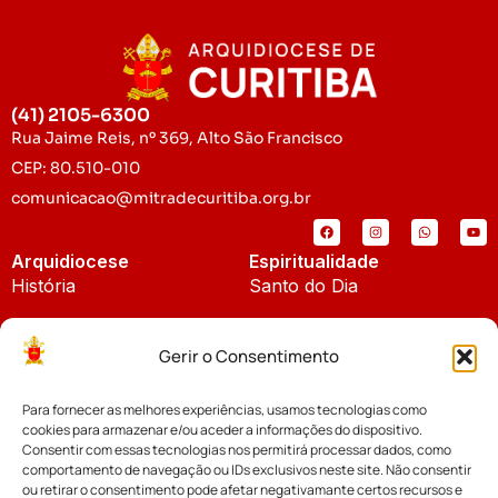
(41) 2105-6300
Rua Jaime Reis, nº 369, Alto São Francisco
CEP: 80.510-010
comunicacao@mitradecuritiba.org.br
Arquidiocese
Espiritualidade
História
Santo do Dia
Padroeira
Liturgia Diária
Gerir o Consentimento
Brasão
Bíblia Online
Para fornecer as melhores experiências, usamos tecnologias como
Notícias
Cúria Diocesana
cookies para armazenar e/ou aceder a informações do dispositivo.
Notícias da Arquidiocese
Consentir com essas tecnologias nos permitirá processar dados, como
Fundo Diocesano
comportamento de navegação ou IDs exclusivos neste site. Não consentir
Notícias Cáritas
ou retirar o consentimento pode afetar negativamante certos recursos e