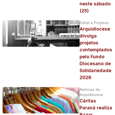
neste sábado
(25)
Edital e Projetos
Arquidiocese
divulga
projetos
contemplados
pelo Fundo
Diocesano de
Solidariedade
2026
Notícias da
Arquidiocese
Cáritas
Paraná realiza
Bazar