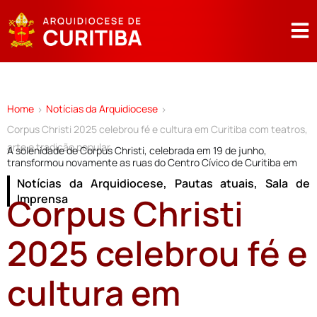
Home
Notícias da Arquidiocese
>
>
Corpus Christi 2025 celebrou fé e cultura em Curitiba com teatros,
arte e tradição popular
A solenidade de Corpus Christi, celebrada em 19 de junho,
transformou novamente as ruas do Centro Cívico de Curitiba em
Notícias da Arquidiocese
,
Pautas atuais
,
Sala de
Corpus Christi
Imprensa
2025 celebrou fé e
cultura em