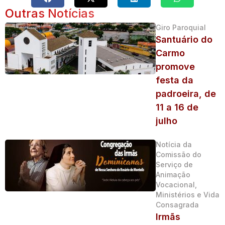
Outras Notícias
Giro Paroquial
Santuário do
Carmo
promove
festa da
padroeira, de
11 a 16 de
julho
Notícia da
Comissão do
Serviço de
Animação
Vocacional,
Ministérios e Vida
Consagrada
Irmãs