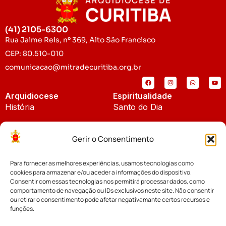
(41) 2105-6300
Rua Jaime Reis, nº 369, Alto São Francisco
CEP: 80.510-010
comunicacao@mitradecuritiba.org.br
Arquidiocese
Espiritualidade
História
Santo do Dia
Padroeira
Liturgia Diária
Gerir o Consentimento
Brasão
Bíblia Online
Para fornecer as melhores experiências, usamos tecnologias como
Notícias
Cúria Diocesana
cookies para armazenar e/ou aceder a informações do dispositivo.
Notícias da Arquidiocese
Consentir com essas tecnologias nos permitirá processar dados, como
Fundo Diocesano
comportamento de navegação ou IDs exclusivos neste site. Não consentir
Notícias Cáritas
ou retirar o consentimento pode afetar negativamante certos recursos e
funções.
Tribunal Eclesiástico
Notícias da Comissão