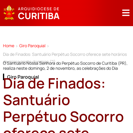
Home
Giro Paroquial
>
>
Dia de Finados: Santuário Perpétuo Socorro oferece sete horários
de missa neste domingo (2)
O Santuário Nossa Senhora do Perpétuo Socorro de Curitiba (PR),
realiza neste domingo, 2 de novembro, as celebrações do Dia
Dia de Finados:
Giro Paroquial
Santuário
Perpétuo Socorro
oferece sete