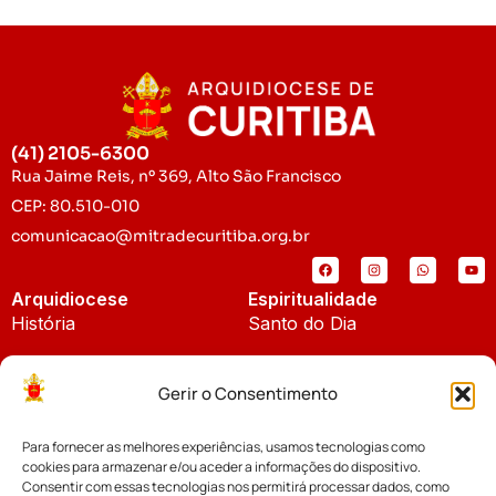
(41) 2105-6300
Rua Jaime Reis, nº 369, Alto São Francisco
CEP: 80.510-010
comunicacao@mitradecuritiba.org.br
Arquidiocese
Espiritualidade
História
Santo do Dia
Padroeira
Liturgia Diária
Gerir o Consentimento
Brasão
Bíblia Online
Para fornecer as melhores experiências, usamos tecnologias como
Notícias
Cúria Diocesana
cookies para armazenar e/ou aceder a informações do dispositivo.
Notícias da Arquidiocese
Consentir com essas tecnologias nos permitirá processar dados, como