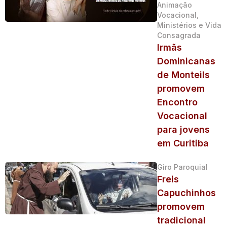
Animação
Vocacional,
Ministérios e Vida
Consagrada
Irmãs
Dominicanas
de Monteils
promovem
Encontro
Vocacional
para jovens
em Curitiba
Giro Paroquial
Freis
Capuchinhos
promovem
tradicional