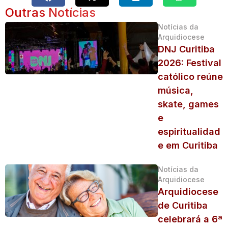
Outras Notícias
Notícias da
Arquidiocese
DNJ Curitiba
2026: Festival
católico reúne
música,
skate, games
e
espiritualidad
e em Curitiba
Notícias da
Arquidiocese
Arquidiocese
de Curitiba
celebrará a 6ª