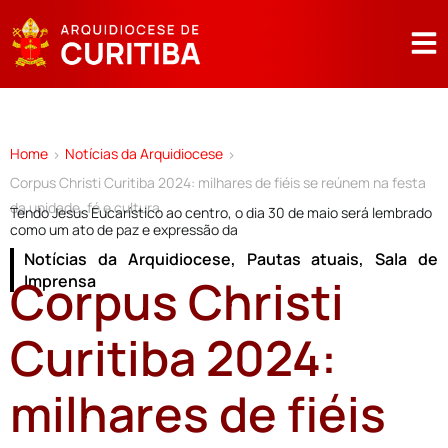
Home
Notícias da Arquidiocese
>
>
Corpus Christi Curitiba 2024: milhares de fiéis se reúnem na festa
da unidade, fé e cultura
Tendo Jesus Eucarístico ao centro, o dia 30 de maio será lembrado
como um ato de paz e expressão da
Notícias da Arquidiocese
,
Pautas atuais
,
Sala de
Corpus Christi
Imprensa
Curitiba 2024:
milhares de fiéis