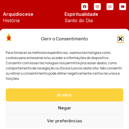
Arquidiocese
Espiritualidade
História
Santo do Dia
Padroeira
Liturgia Diária
Gerir o Consentimento
Brasão
Bíblia Online
Para fornecer as melhores experiências, usamos tecnologias como
Notícias
Cúria Diocesana
cookies para armazenar e/ou aceder a informações do dispositivo.
Notícias da Arquidiocese
Consentir com essas tecnologias nos permitirá processar dados, como
Fundo Diocesano
comportamento de navegação ou IDs exclusivos neste site. Não consentir
Notícias Cáritas
ou retirar o consentimento pode afetar negativamante certos recursos e
funções.
Tribunal Eclesiástico
Notícias da Comissão
Vicariatos da Educação
Aceitar
Palavra dos Bispos
Eventos
Negar
Ver preferências
Website desenvolvido com muito