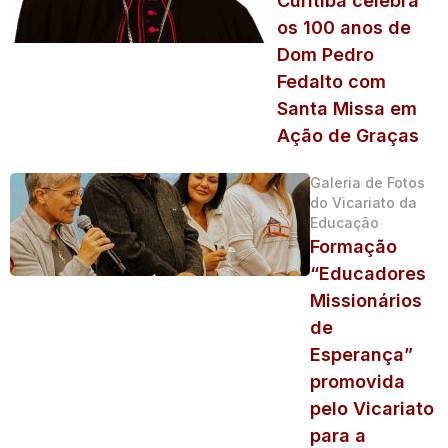
Curitiba celebra
os 100 anos de
Dom Pedro
Fedalto com
Santa Missa em
Ação de Graças
Galeria de Fotos
do Vicariato da
Educação
Formação
“Educadores
Missionários
de
Esperança”
promovida
pelo Vicariato
para a