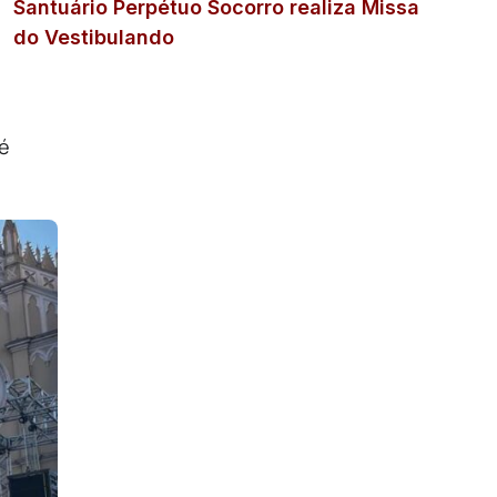
Santuário Perpétuo Socorro realiza Missa
do Vestibulando
 é