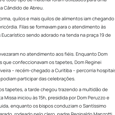
da Cândido de Abreu.
rma, quilos e mais quilos de alimentos iam chegando
icórdia. Filas se formavam para o atendimento às
 Eucarístico sendo adorado na tenda na praça 19 de
 revezaram no atendimento aos fiéis. Enquanto Dom
es que confeccionavam os tapetes, Dom Reginei
eira – recém-chegado a Curitiba – percorria hospitai
 podiam participar das celebrações.
 dos tapetes, a tarde chegou trazendo a multidão de
ta Missa iniciou às 15h, presidida por Dom Peruzzo e
uida, enquanto os bispos conduziam o Santíssimo
ado, rodeado pelo clero, padre Reginaldo Manzotti