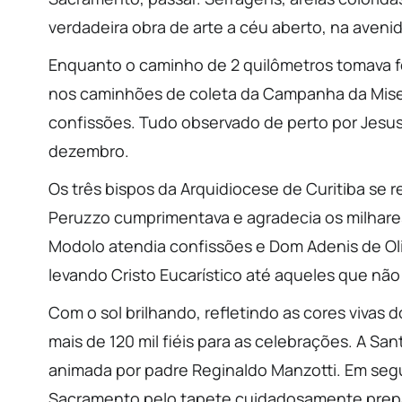
verdadeira obra de arte a céu aberto, na aveni
Enquanto o caminho de 2 quilômetros tomava fo
nos caminhões de coleta da Campanha da Miser
confissões. Tudo observado de perto por Jesus
dezembro.
Os três bispos da Arquidiocese de Curitiba se
Peruzzo cumprimentava e agradecia os milhar
Modolo atendia confissões e Dom Adenis de Oliv
levando Cristo Eucarístico até aqueles que não
Com o sol brilhando, refletindo as cores vivas
mais de 120 mil fiéis para as celebrações. A San
animada por padre Reginaldo Manzotti. Em seg
Sacramento pelo tapete cuidadosamente prepar