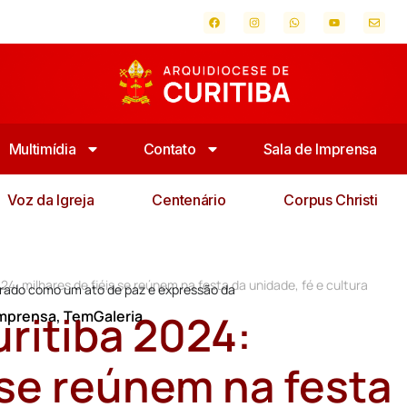
Multimídia
Contato
Sala de Imprensa
Voz da Igreja
Centenário
Corpus Christi
24: milhares de fiéis se reúnem na festa da unidade, fé e cultura
mbrado como um ato de paz e expressão da
ritiba 2024:
Imprensa
,
TemGaleria
 se reúnem na festa