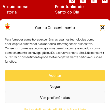
Arquidiocese
Espiritualidade
História
Santo do Dia
Padroeira
Liturgia Diária
Gerir o Consentimento
Brasão
Bíblia Online
Para fornecer as melhores experiências, usamos tecnologias como
Notícias
Cúria Diocesana
cookies para armazenar e/ou aceder a informações do dispositivo.
Notícias da Arquidiocese
Consentir com essas tecnologias nos permitirá processar dados, como
Fundo Diocesano
comportamento de navegação ou IDs exclusivos neste site. Não consentir
Notícias Cáritas
ou retirar o consentimento pode afetar negativamante certos recursos e
funções.
Tribunal Eclesiástico
Notícias da Comissão
Vicariatos da Educação
Aceitar
Palavra dos Bispos
Eventos
Negar
Ver preferências
Website desenvolvido com muito
Política de Privacidade
Política de Privacidade
por