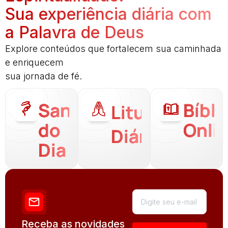
Sua experiência diária com
a Palavra de Deus
Explore conteúdos que fortalecem sua caminhada
e enriquecem
sua jornada de fé.
Santo
Bíbli
Liturgia
do
Onli
Diária
Dia
Receba as novidades