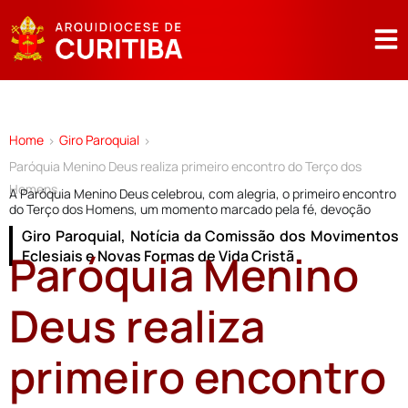
Home
Giro Paroquial
>
>
Paróquia Menino Deus realiza primeiro encontro do Terço dos
Homens
A Paróquia Menino Deus celebrou, com alegria, o primeiro encontro
do Terço dos Homens, um momento marcado pela fé, devoção
Giro Paroquial
,
Notícia da Comissão dos Movimentos
Paróquia Menino
Eclesiais e Novas Formas de Vida Cristã
Deus realiza
primeiro encontro