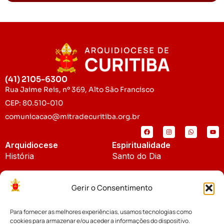
(41) 2105-6300
Rua Jaime Reis, nº 369, Alto São Francisco
CEP: 80.510-010
comunicacao@mitradecuritiba.org.br
Arquidiocese
Espiritualidade
História
Santo do Dia
Padroeira
Liturgia Diária
Gerir o Consentimento
Brasão
Bíblia Online
Para fornecer as melhores experiências, usamos tecnologias como
Notícias
Cúria Diocesana
cookies para armazenar e/ou aceder a informações do dispositivo.