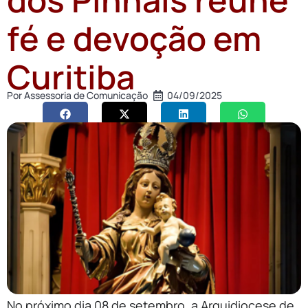
fé e devoção em
Curitiba
Por
Assessoria de Comunicação
04/09/2025
No próximo dia 08 de setembro, a Arquidiocese de