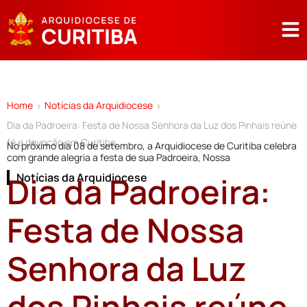
Home
Notícias da Arquidiocese
>
>
Dia da Padroeira: Festa de Nossa Senhora da Luz dos Pinhais reúne
fé e devoção em Curitiba
No próximo dia 08 de setembro, a Arquidiocese de Curitiba celebra
com grande alegria a festa de sua Padroeira, Nossa
Dia da Padroeira:
Notícias da Arquidiocese
Festa de Nossa
Senhora da Luz
dos Pinhais reúne