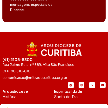
mensagens especiais da
Diocese.
(41) 2105-6300
Rua Jaime Reis, nº 369, Alto São Francisco
CEP: 80.510-010
comunicacao@mitradecuritiba.org.br
Arquidiocese
Espiritualidade
História
Santo do Dia
Padroeira
Liturgia Diária