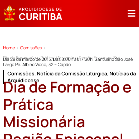
Home
Comissões
>
>
Dia de Formação e Prática Missionária Região Episcopal Sul
Dia 28 de março de 2015. Das 8:00h às 17:30h. Santuário São José
Largo Pe. Albino Vicco, 32 – Capão
Comissões
,
Notícia da Comissão Litúrgica
,
Notícias da
Dia de Formação e
Arquidiocese
Prática
Missionária
Região Episcopal