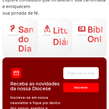
e enriquecem
sua jornada de fé.
Santo
Bíbli
Liturgia
do
Onli
Diária
Dia
Receba as novidades
da nossa Diocese
Inscreva-se em nossa
newsletter e fique por dentro
dos avisos, eventos e